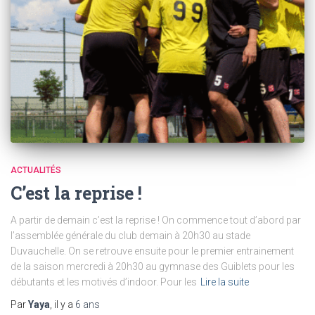
ACTUALITÉS
C’est la reprise !
A partir de demain c’est la reprise ! On commence tout d’abord par
l’assemblée générale du club demain à 20h30 au stade
Duvauchelle. On se retrouve ensuite pour le premier entrainement
de la saison mercredi à 20h30 au gymnase des Guiblets pour les
débutants et les motivés d’indoor. Pour les
Lire la suite
Par
Yaya
, il y a
6 ans