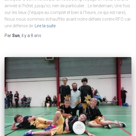
arrivée à l’hôtel, jusqu’ici, rien de particulier… Le lendemain, Une fois
sur les lieux (l’équipe au complet et bien à l’heure, ce qui est rare),
Nous nous sommes échauffés avant notre défaite contre RFO car
une défense de
Lire la suite
Par
Sun
, il y a
8 ans