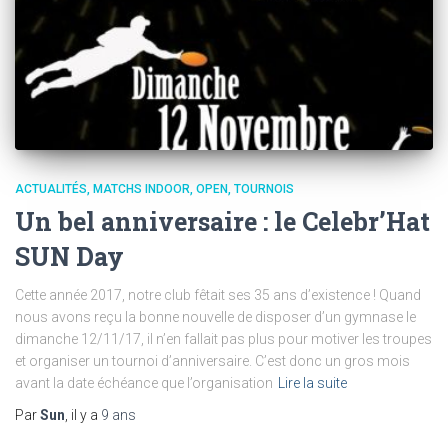
ACTUALITÉS
MATCHS INDOOR
OPEN
TOURNOIS
Un bel anniversaire : le Celebr’Hat
SUN Day
Cette année 2017, notre club fêtait ses 35 ans d’existence ! Quand
nous avons reçu la bonne nouvelle de disposer d’un gymnase le
dimanche 12/11/17, il n’en fallait pas plus pour motiver les troupes
et organiser un tournoi d’anniversaire. C’est donc un gros mois
avant la date échéance que l’organisation
Lire la suite
Par
Sun
, il y a
9 ans