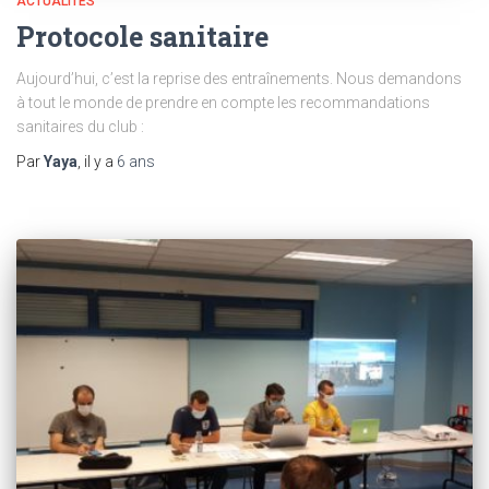
ACTUALITÉS
Protocole sanitaire
Aujourd’hui, c’est la reprise des entraînements. Nous demandons
à tout le monde de prendre en compte les recommandations
sanitaires du club :
Par
Yaya
, il y a
6 ans