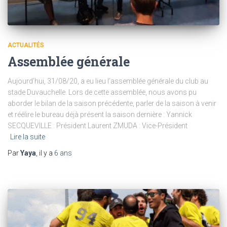
ACTUALITÉS
Assemblée générale
Aujourd’hui, 31/08/20, a eu lieu l’assemblée générale du club au
stade Duvauchelle. Lors de cette assemblée, nous avons pu
aborder le bilan de la saison précédente, parler de la saison à venir
et réélire le bureau déjà présent la saison dernière : Yannick
SECQUEVILLE : Président Laurent ZMUDA : Vice-Président
Lire la suite
Par
Yaya
, il y a
6 ans