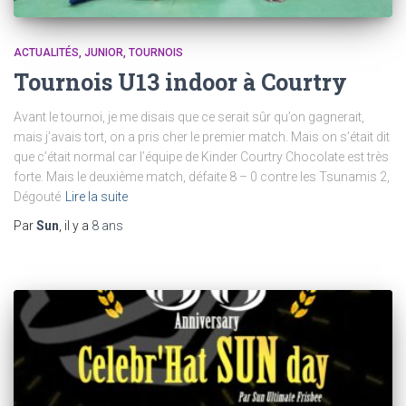
ACTUALITÉS
JUNIOR
TOURNOIS
Tournois U13 indoor à Courtry
Avant le tournoi, je me disais que ce serait sûr qu’on gagnerait,
mais j’avais tort, on a pris cher le premier match. Mais on s’était dit
que c’était normal car l’équipe de Kinder Courtry Chocolate est très
forte. Mais le deuxième match, défaite 8 – 0 contre les Tsunamis 2,
Dégouté
Lire la suite
Par
Sun
, il y a
8 ans