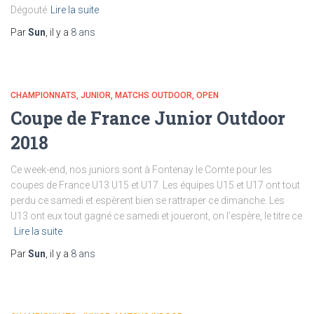
Dégouté
Lire la suite
Par
Sun
, il y a
8 ans
CHAMPIONNATS
JUNIOR
MATCHS OUTDOOR
OPEN
Coupe de France Junior Outdoor
2018
Ce week-end, nos juniors sont à Fontenay le Comte pour les
coupes de France U13 U15 et U17. Les équipes U15 et U17 ont tout
perdu ce samedi et espèrent bien se rattraper ce dimanche. Les
U13 ont eux tout gagné ce samedi et joueront, on l’espère, le titre ce
Lire la suite
Par
Sun
, il y a
8 ans