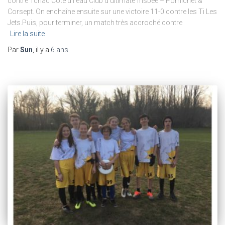
contre Tchac Coté d’l’eau Club d’ultimate frisbee – Pornichet &
Corsept. On enchaîne ensuite sur une victoire 11-0 contre les Ti Les
Jets.Puis, pour terminer, un match très accroché contre
Lire la suite
Par
Sun
, il y a
6 ans