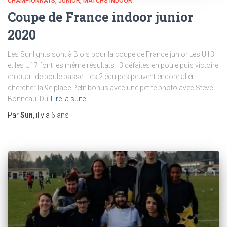
CHAMPIONNATS
JUNIOR
MATCHS INDOOR
Coupe de France indoor junior
2020
Les Sunlights sont à Blois pour la coupe de France junior.Les U13
et les U17 font les même résultats : 3 défaites en poule puis victoire
en quart de poule basse. Les 2 équipes peuvent encore aller
chercher la 9e place.Petit bonus avec une petite photo avec Steve
Bonneau. Du
Lire la suite
Par
Sun
, il y a
6 ans