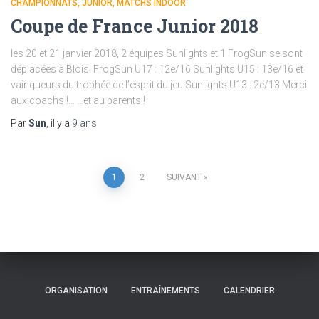
CHAMPIONNATS
JUNIOR
MATCHS INDOOR
Coupe de France Junior 2018
les 20 et 21 janvier 2018, 2 équipes Sunlights et 1 FrogSun se sont
déplacées à Blois. FrogSun U17 : 12e/16 Sunlights U15 : 13e/16 et
vainqueurs du trophée de l’esprit du jeu Sunlights U13 : 2e/13 Merci
aux coachs !… …et au parents !
Par
Sun
, il y a
9 ans
Pagination
1
2
SUIVANT
des
publications
ORGANISATION
ENTRAÎNEMENTS
CALENDRIER