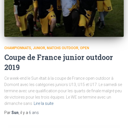
CHAMPIONNATS
JUNIOR
MATCHS OUTDOOR
OPEN
Coupe de France junior outdoor
2019
Ce week-end le Sun était à la coupe de France open outdoor à
Domont avec les catégories juniors U13, U15 et U17. Le samedi se
termine avec une qualification pour les quarts de finale malgré peu
de victoires pour les trois équipes. Le WE se termine avec un
dimanche sans
Lire la suite
Par
Sun
, il y a
6 ans