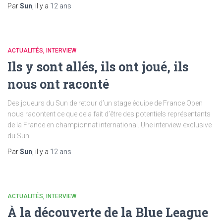
Par
Sun
, il y a
12 ans
ACTUALITÉS
INTERVIEW
Ils y sont allés, ils ont joué, ils
nous ont raconté
Des joueurs du Sun de retour d’un stage équipe de France Open
nous racontent ce que cela fait d’être des potentiels représentants
de la France en championnat international. Une interview exclusive
du Sun.
Par
Sun
, il y a
12 ans
ACTUALITÉS
INTERVIEW
À la découverte de la Blue League