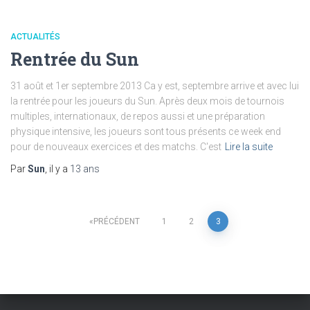
ACTUALITÉS
Rentrée du Sun
31 août et 1er septembre 2013 Ca y est, septembre arrive et avec lui
la rentrée pour les joueurs du Sun. Après deux mois de tournois
multiples, internationaux, de repos aussi et une préparation
physique intensive, les joueurs sont tous présents ce week end
pour de nouveaux exercices et des matchs. C'est
Lire la suite
Par
Sun
, il y a
13 ans
Pagination
PRÉCÉDENT
1
2
3
des
publications