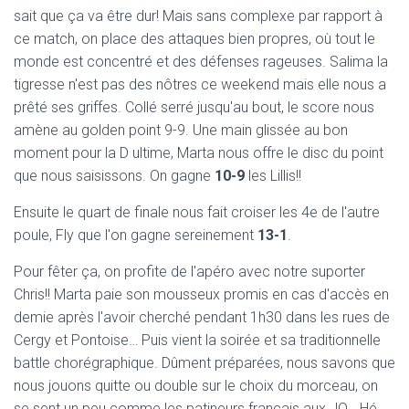
sait que ça va être dur! Mais sans complexe par rapport à
ce match, on place des attaques bien propres, où tout le
monde est concentré et des défenses rageuses. Salima la
tigresse n'est pas des nôtres ce weekend mais elle nous a
prêté ses griffes. Collé serré jusqu'au bout, le score nous
amène au golden point 9-9. Une main glissée au bon
moment pour la D ultime, Marta nous offre le disc du point
que nous saisissons. On gagne
10-9
les Lillis!!
Ensuite le quart de finale nous fait croiser les 4e de l'autre
poule, Fly que l'on gagne sereinement
13-1
.
Pour fêter ça, on profite de l'apéro avec notre suporter
Chris!! Marta paie son mousseux promis en cas d'accès en
demie après l'avoir cherché pendant 1h30 dans les rues de
Cergy et Pontoise… Puis vient la soirée et sa traditionnelle
battle chorégraphique. Dûment préparées, nous savons que
nous jouons quitte ou double sur le choix du morceau, on
se sent un peu comme les patineurs français aux JO… Hé