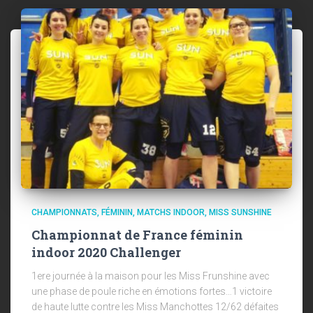
CHAMPIONNATS
FÉMININ
MATCHS INDOOR
MISS SUNSHINE
Championnat de France féminin
indoor 2020 Challenger
1ere journée à la maison pour les Miss Frunshine avec
une phase de poule riche en émotions fortes…1 victoire
de haute lutte contre les Miss Manchottes 12/62 défaites