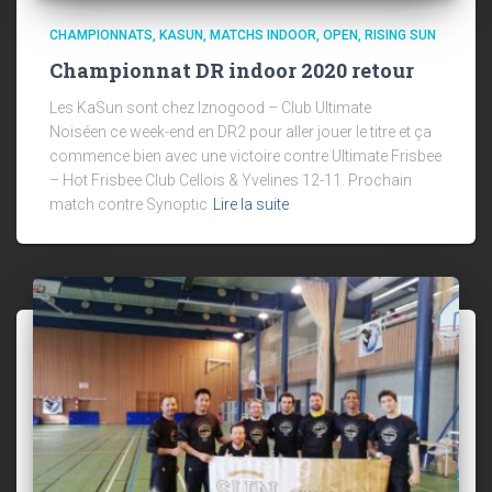
CHAMPIONNATS
KASUN
MATCHS INDOOR
OPEN
RISING SUN
Championnat DR indoor 2020 retour
Les KaSun sont chez Iznogood – Club Ultimate
Noiséen ce week-end en DR2 pour aller jouer le titre et ça
commence bien avec une victoire contre Ultimate Frisbee
– Hot Frisbee Club Cellois & Yvelines 12-11. Prochain
match contre Synoptic
Lire la suite