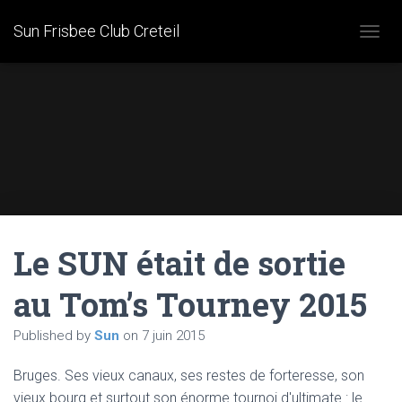
Sun Frisbee Club Creteil
O
U
V
R
I
R
/
F
E
R
M
E
Le SUN était de sortie
R
L
A
au Tom’s Tourney 2015
N
A
Published by
Sun
on
7 juin 2015
V
I
G
Bruges. Ses vieux canaux, ses restes de forteresse, son
A
vieux bourg et surtout son énorme tournoi d'ultimate : le