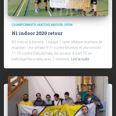
CHAMPIONNATS
MATCHS INDOOR
OPEN
N1 indoor 2020 retour
N1 indoor à Annecy : l’équipe 1 open attaque la phase de
maintien. Une défaite 9-11 contre Monkey et une victoire
11-10 contre Dahultimate, les locaux. A part TD en
ballotage favorable avec 2 victoires,
Lire la suite