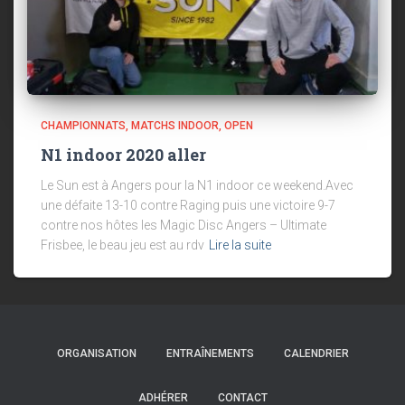
CHAMPIONNATS
MATCHS INDOOR
OPEN
N1 indoor 2020 aller
Le Sun est à Angers pour la N1 indoor ce weekend.Avec
une défaite 13-10 contre Raging puis une victoire 9-7
contre nos hôtes les Magic Disc Angers – Ultimate
Frisbee, le beau jeu est au rdv
Lire la suite
ORGANISATION
ENTRAÎNEMENTS
CALENDRIER
ADHÉRER
CONTACT